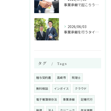
事業承継で起こりうるトラブルとは
2026/06/03
事業承継を行うタイミングは？
タグ
Tags
贈与契約書
高崎市
税理士
無料相談
インボイス
クラウド
電子帳簿保存法
事業承継
記帳代行
融資
法人
クリニック
年末調整