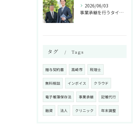
2026/06/03
事業承継を行うタイミングは？
タグ
Tags
贈与契約書
高崎市
税理士
無料相談
インボイス
クラウド
電子帳簿保存法
事業承継
記帳代行
融資
法人
クリニック
年末調整