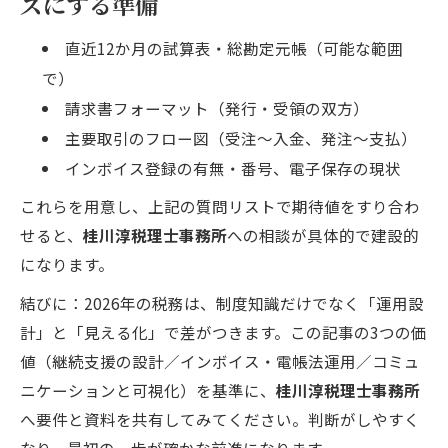
ズにする準備
直近12か月の試算表・総勘定元帳（可能な範囲
で）
請求書フォーマット（発行・受領の双方）
主要取引のフロー図（受注〜入金、発注〜支払）
インボイス登録の有無・番号、電子保存の現状
これらを用意し、上記の質問リストで期待値をすり合わ
せると、
桂川淳税理士事務所
への相談が具体的で建設的
になります。
結びに：2026年の税務は、制度知識だけでなく「運用設
計」と「見える化」で差がつきます。この記事の3つの価
値（継続支援の設計／インボイス・電帳法運用／コミュ
ニケーションと可視化）を基準に、
桂川淳税理士事務所
へ要件と資料を共有してみてください。判断がしやすく
なり、最初の一歩が確かな前進になります。