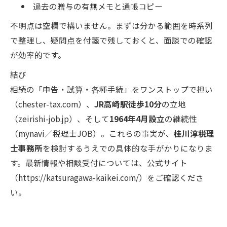
過去の贈与の有無メモと通帳コピー
不明点は空欄で構いません。まずは分かる範囲を時系列
で整理し、疑問点を付箋で残しておくと、面談での確認
が効率的です。
結び
相続の「申告・試算・各種手続」をワンストップで担い
（chester-tax.com）、
JR高崎駅徒歩10分
の立地
（zeirishi-job.jp）、そして
1964年4月設立
の継続性
（mynavi／税理士JOB）。これらの事実が、
桂川淳税理
士事務所
を検討するうえでの具体的な手がかりになりま
す。最新情報や相談受付については、公式サイト
（https://katsuragawa-kaikei.com/）をご確認くださ
い。