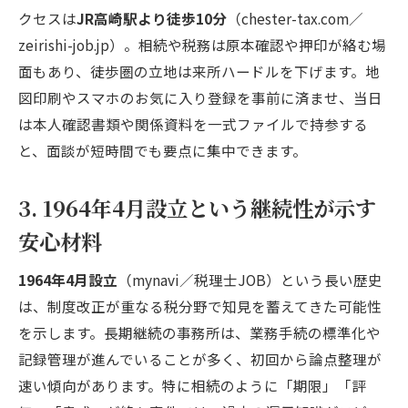
クセスは
JR高崎駅より徒歩10分
（chester-tax.com／
zeirishi-job.jp）。相続や税務は原本確認や押印が絡む場
面もあり、徒歩圏の立地は来所ハードルを下げます。地
図印刷やスマホのお気に入り登録を事前に済ませ、当日
は本人確認書類や関係資料を一式ファイルで持参する
と、面談が短時間でも要点に集中できます。
3. 1964年4月設立という継続性が示す
安心材料
1964年4月設立
（mynavi／税理士JOB）という長い歴史
は、制度改正が重なる税分野で知見を蓄えてきた可能性
を示します。長期継続の事務所は、業務手続の標準化や
記録管理が進んでいることが多く、初回から論点整理が
速い傾向があります。特に相続のように「期限」「評