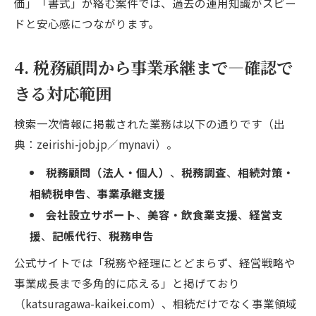
価」「書式」が絡む案件では、過去の運用知識がスピー
ドと安心感につながります。
4. 税務顧問から事業承継まで—確認で
きる対応範囲
検索一次情報に掲載された業務は以下の通りです（出
典：zeirishi-job.jp／mynavi）。
税務顧問（法人・個人）
、
税務調査
、
相続対策・
相続税申告
、
事業承継支援
会社設立サポート
、
美容・飲食業支援
、
経営支
援
、
記帳代行
、
税務申告
公式サイトでは「税務や経理にとどまらず、経営戦略や
事業成長まで多角的に応える」と掲げており
（katsuragawa-kaikei.com）、相続だけでなく事業領域