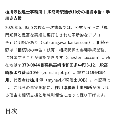
桂川淳税理士事務所｜JR高崎駅徒歩10分の相続申告・手
続き支援
2026年6月時点の検索一次情報では、公式サイトに「専
門知識と豊富な実績に裏打ちされた革新的なアプロー
チ」と明記があり（katsuragawa-kaikei.com）、相続分
野は「相続税の申告・試算・相続関係の各種手続業務」
に対応することが確認できます（chester-tax.com）。所
在地は
〒370-0844 群馬県高崎市和田多中町3-12
、
JR高
崎駅より徒歩10分
（zeirishi-job.jp）。設立は
1964年4
月
、代表者は
桂川 淳
（mynavi／税理士JOB）。本記事で
は、これらの事実を軸に、
桂川淳税理士事務所
が選ばれ
る理由を相続支援と地域利便性に絞って掘り下げます。
目次